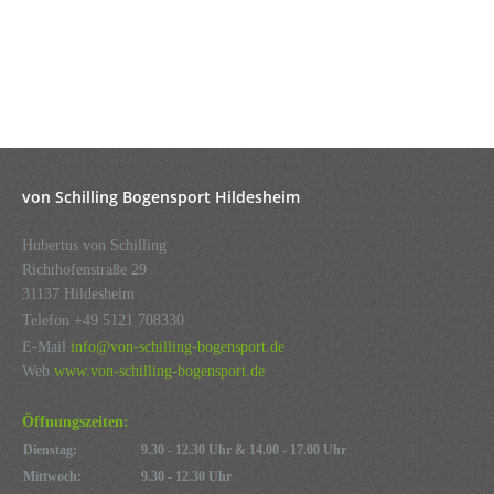
ONLINE-SHOP
von Schilling Bogensport Hildesheim
Hubertus von Schilling
Richthofenstraße 29
31137 Hildesheim
Telefon +49 5121 708330
E-Mail
info@von-schilling-bogensport.de
Web
www.von-schilling-bogensport.de
Öffnungszeiten:
Dienstag:
9.30 - 12.30 Uhr & 14.00 - 17.00 Uhr
Mittwoch:
9.30 - 12.30 Uhr