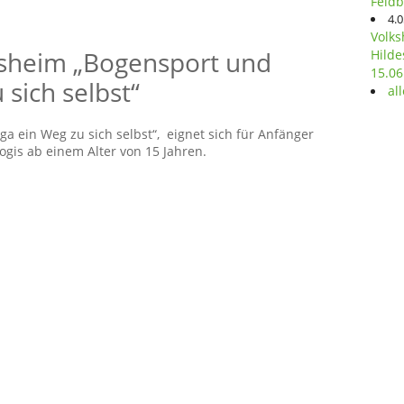
Feld
4.0
Volks
esheim „Bogensport und
Hilde
15.06
sich selbst“
al
a ein Weg zu sich selbst“, eignet sich für Anfänger
gis ab einem Alter von 15 Jahren.