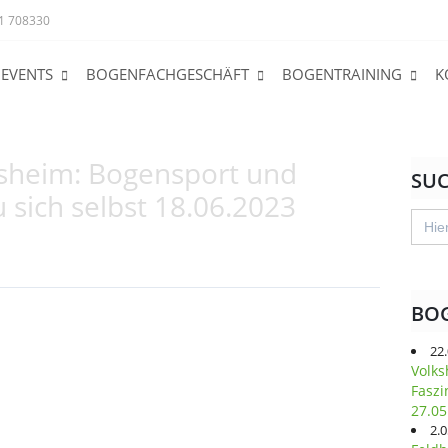
1 708330
EVENTS
BOGENFACHGESCHÄFT
BOGENTRAINING
K
esheim: Bogensport und
SU
sich selbst 18.06.2023
Searc
for:
BO
22
Volks
Faszi
27.05
2.0