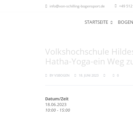
info@von-schilling-bogensport.de
+49 512
STARTSEITE
BOGEN
Volkshochschule Hild
Hatha-Yoga-ein Weg zu 
BY
VSBOGEN
18. JUNI 2023
0
Datum/Zeit
18.06.2023
10:00 - 15:00