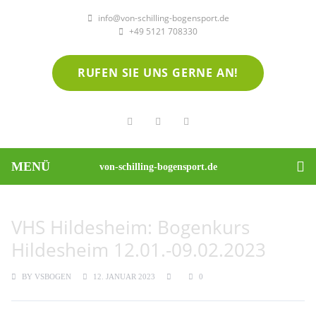
info@von-schilling-bogensport.de
+49 5121 708330
RUFEN SIE UNS GERNE AN!
MENÜ
von-schilling-bogensport.de
VHS Hildesheim: Bogenkurs
Hildesheim 12.01.-09.02.2023
BY
VSBOGEN
12. JANUAR 2023
0