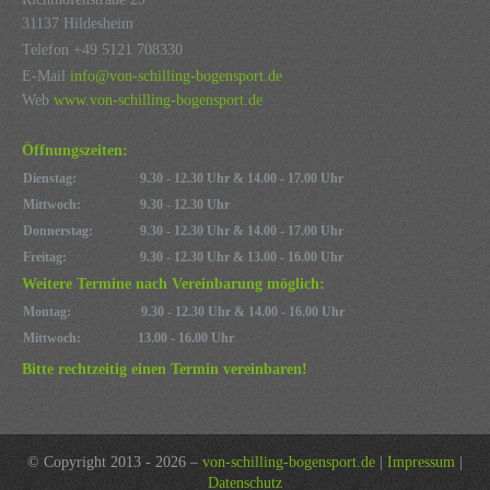
31137 Hildesheim
Telefon +49 5121 708330
E-Mail
info@von-schilling-bogensport.de
Web
www.von-schilling-bogensport.de
Öffnungszeiten:
Dienstag:
9.30 - 12.30 Uhr & 14.00 - 17.00 Uhr
Mittwoch:
9.30 - 12.30 Uhr
Donnerstag:
9.30 - 12.30 Uhr & 14.00 - 17.00 Uhr
Freitag:
9.30 - 12.30 Uhr & 13.00 - 16.00 Uhr
Weitere Termine nach Vereinbarung möglich:
Montag:
9.30 - 12.30 Uhr & 14.00 - 16.00 Uhr
Mittwoch:
13.00 - 16.00 Uhr
Bitte rechtzeitig einen Termin vereinbaren!
© Copyright 2013 - 2026 –
von-schilling-bogensport.de
|
Impressum
|
Datenschutz