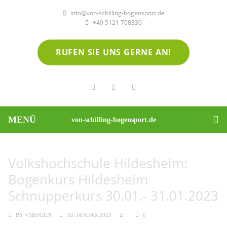
info@von-schilling-bogensport.de
+49 5121 708330
RUFEN SIE UNS GERNE AN!
MENÜ
von-schilling-bogensport.de
Volkshochschule Hildesheim:
Bogenkurs Hildesheim
Schnupperkurs 30.01.- 31.01.2023
BY
VSBOGEN
30. JANUAR 2023
0