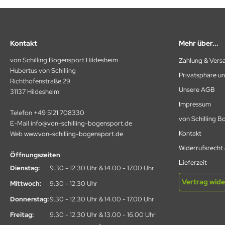
SARCHERY
ÜGER SCHIEßSCHEIBEN
Kontakt
Mehr über...
IKEE
von Schilling Bogensport Hildesheim
Zahlung & Vers
Hubertus von Schilling
ST CHANCE ARCHERY
Privatsphäre u
Richthofenstraße 29
Unsere AGB
31137 Hildesheim
MB SAVER
Impressum
Telefon
+49 5121 708330
AGNUS
von Schilling 
E-Mail
info@von-schilling-bogensport.de
Kontakt
Web
www.von-schilling-bogensport.de
NTIS
Widerrufsrecht
Öffnungszeiten
RSTALL BOGENSPORT
Lieferzeit
Dienstag:
9.30 - 12.30 Uhr & 14.00 - 17.00 Uhr
ATHEWS
Vertrag wide
Mittwoch:
9.30 - 12.30 Uhr
Donnerstag:
9.30 - 12.30 Uhr & 14.00 - 17.00 Uhr
AXIMAL
Freitag:
9.30 - 12.30 Uhr & 13.00 - 16.00 Uhr
-50 GEAR