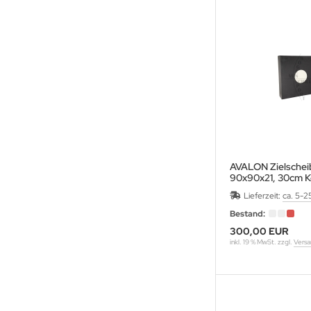
ARTEL
VALIER
LD STEEL
RE ARCHERY
ANAGE
ECUT
AVALON Zielschei
90x90x21, 30cm K
ASTON
Lieferzeit:
ca. 5-2
Bestand:
LEVEN
300,00 EUR
inkl. 19 % MwSt. zzgl.
Versa
IVANES
A ARCHERY