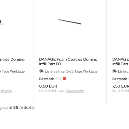
tres Domino
DANAGE Foam Centres Domino
DANAGE 
Infill Part 110
Infill Par
5 Tage Werktage
Lieferzeit:
ca. 5-25 Tage Werktage
Lieferz
Bestand:
Bestand:
8,50 EUR
7,50 EU
ndkosten
inkl. 19 % MwSt. zzgl.
Versandkosten
inkl. 19 % Mw
sgesamt
38
Artikeln)