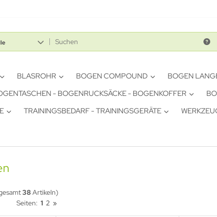
le
BLASROHR
BOGEN COMPOUND
BOGEN LANG
OGENTASCHEN - BOGENRUCKSÄCKE - BOGENKOFFER
BO
E
TRAININGSBEDARF - TRAININGSGERÄTE
WERKZEUG
en
sgesamt
38
Artikeln)
Seiten:
1
2
»