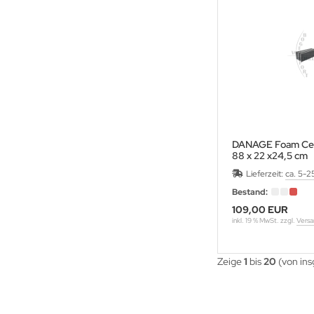
OMPY
RABBER
RAF
REENHORN
ABO
DANAGE Foam Cen
88 x 22 x24,5 cm
AMSKEA
Lieferzeit:
ca. 5-2
Bestand:
OYT
109,00 EUR
inkl. 19 % MwSt. zzgl.
Versa
VD
Zeige
1
bis
20
(von in
ISER
NETIC