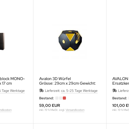
nblock MONO-
Avalon 3D Würfel
AVALON F
x 17 cm
Grösse: 29cm x 29cm Gewicht:
Ersatzke
1,3 KG
5 Tage Werktage
Lieferzeit:
ca. 5-25 Tage Werktage
Lieferz
Bestand:
Bestand:
59,00 EUR
101,00 
ndkosten
inkl. 19 % MwSt. zzgl.
Versandkosten
inkl. 19 % Mw