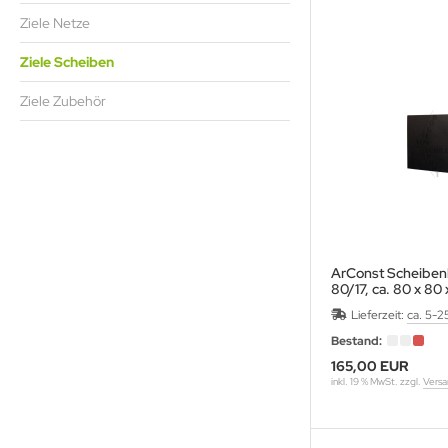
eile Spitzen
URORA
Ziele Netze
eilzubehör
ALON
Ziele Scheiben
Ziele Zubehör
XCEL
LLISTOL
CY
EAR
ArConst Scheibe
EARPAW
80/17, ca. 80 x 80 
Lieferzeit:
ca. 5-2
IER
Bestand:
ITER
165,00 EUR
inkl. 19 % MwSt. zzgl.
Versa
G
TZENBURGER