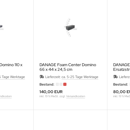
omino 110 x
DANAGE Foam Center Domino
DANAGE 
66 x 44 x 24,5 cm
Ersatzstr
5 Tage Werktage
Lieferzeit:
ca. 5-25 Tage Werktage
Lieferz
Bestand:
Bestand:
140,00 EUR
80,00 E
ndkosten
inkl. 19 % MwSt. zzgl.
Versandkosten
inkl. 19 % Mw