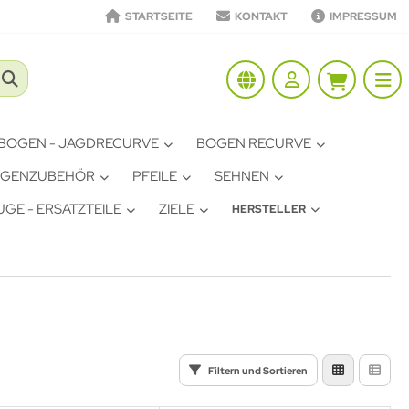
STARTSEITE
KONTAKT
IMPRESSUM
BOGEN - JAGDRECURVE
BOGEN RECURVE
GENZUBEHÖR
PFEILE
SEHNEN
GE - ERSATZTEILE
ZIELE
HERSTELLER
Filtern und Sortieren