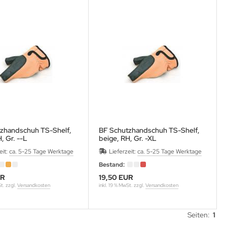
zhandschuh TS-Shelf,
BF Schutzhandschuh TS-Shelf,
, Gr. --L
beige, RH, Gr. -XL
e Bogenhand bei RH-
für linke Bogenhand bei RH-
eit:
ca. 5-25 Tage Werktage
Lieferzeit:
ca. 5-25 Tage Werktage
Schütze
Bestand:
UR
19,50 EUR
St. zzgl.
Versandkosten
inkl. 19 % MwSt. zzgl.
Versandkosten
Seiten:
1