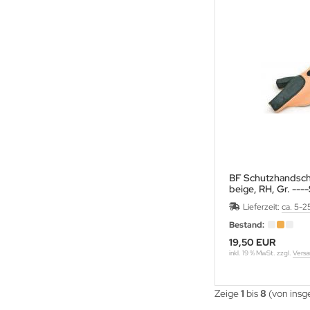
ACK EAGLE
ACK FLASH ARCHERY
ACK WIDOW
LASROHR-FRANKEN
BF Schutzhandsch
OHNING
beige, RH, Gr. ---
für linke Bogenha
Lieferzeit:
ca. 5-2
ONDHUS
Schütze
Bestand:
OOSTER
19,50 EUR
inkl. 19 % MwSt. zzgl.
Versa
ROWNELL
Zeige
1
bis
8
(von ins
CK TRAIL