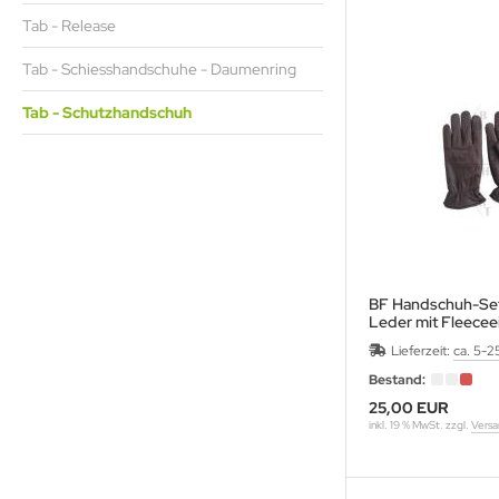
eile Spitzen
URORA
Tab - Release
eilzubehör
ALON
Tab - Schiesshandschuhe - Daumenring
Tab - Schutzhandschuh
XCEL
LLISTOL
CY
EAR
BF Handschuh-Set
EARPAW
Leder mit Fleecee
Lieferzeit:
ca. 5-2
IER
Bestand:
ITER
25,00 EUR
inkl. 19 % MwSt. zzgl.
Versa
G
TZENBURGER