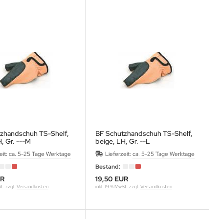
zhandschuh TS-Shelf,
BF Schutzhandschuh TS-Shelf,
, Gr. ---M
beige, LH, Gr. --L
te Bogenhand bei LH-
für rechte Bogenhand bei LH-
eit:
ca. 5-25 Tage Werktage
Lieferzeit:
ca. 5-25 Tage Werktage
Schütze
Bestand:
UR
19,50 EUR
St. zzgl.
Versandkosten
inkl. 19 % MwSt. zzgl.
Versandkosten