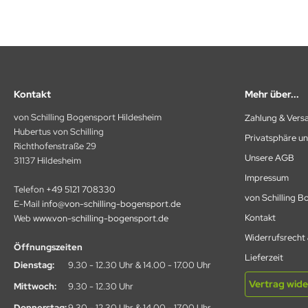
ARTEL
VALIER
LD STEEL
Kontakt
Mehr über...
RE ARCHERY
von Schilling Bogensport Hildesheim
Zahlung & Vers
Hubertus von Schilling
ANAGE
Privatsphäre u
Richthofenstraße 29
Unsere AGB
31137 Hildesheim
ECUT
Impressum
Telefon
+49 5121 708330
ASTON
von Schilling 
E-Mail
info@von-schilling-bogensport.de
Kontakt
Web
www.von-schilling-bogensport.de
LEVEN
Widerrufsrecht
Öffnungszeiten
IVANES
Lieferzeit
Dienstag:
9.30 - 12.30 Uhr & 14.00 - 17.00 Uhr
A ARCHERY
Vertrag wide
Mittwoch:
9.30 - 12.30 Uhr
Donnerstag:
9.30 - 12.30 Uhr & 14.00 - 17.00 Uhr