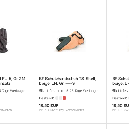
 FL-5, Gr.2 M
BF Schutzhandschuh TS-Shelf,
BF Schut
insatz
beige, LH, Gr. ----S
beige, LH
für rechte Bogenhand bei LH-
für rech
5 Tage Werktage
Lieferzeit:
ca. 5-25 Tage Werktage
Lieferz
Schütze
Schütze
Bestand:
Bestand:
19,50 EUR
19,50 E
ndkosten
inkl. 19 % MwSt. zzgl.
Versandkosten
inkl. 19 % Mw