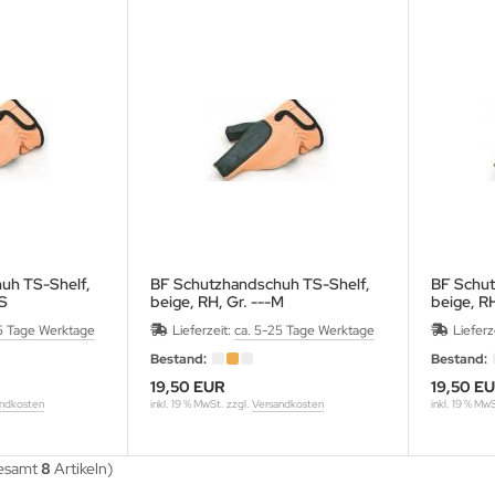
uh TS-Shelf,
BF Schutzhandschuh TS-Shelf,
BF Schut
-S
beige, RH, Gr. ---M
beige, RH
nd bei RH-
für linke Bogenhand bei RH-
für link
5 Tage Werktage
Lieferzeit:
ca. 5-25 Tage Werktage
Lieferz
Schütze
Schütze
Bestand:
Bestand:
19,50 EUR
19,50 E
ndkosten
inkl. 19 % MwSt. zzgl.
Versandkosten
inkl. 19 % Mw
gesamt
8
Artikeln)