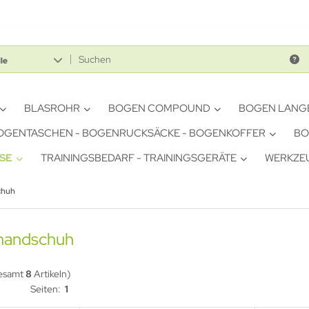
le
BLASROHR
BOGEN COMPOUND
BOGEN LANG
OGENTASCHEN - BOGENRUCKSÄCKE - BOGENKOFFER
BO
ASE
TRAININGSBEDARF - TRAININGSGERÄTE
WERKZEU
chuh
zhandschuh
gesamt
8
Artikeln)
Seiten:
1