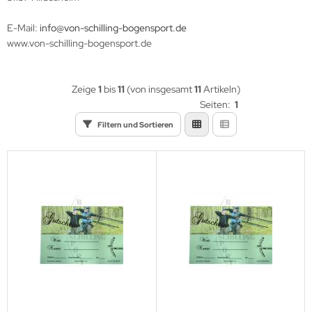
eile Spitzen
E-Mail:
info@von-schilling-bogensport.de
eilzubehör
www.von-schilling-bogensport.de
Zeige
1
bis
11
(von insgesamt
11
Artikeln)
Seiten:
1
Filtern und Sortieren