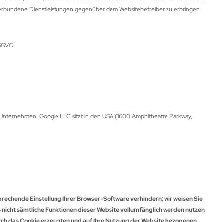
verbundene Dienstleistungen gegenüber dem Websitebetreiber zu erbringen.
DSGVO.
s Unternehmen. Google LLC sitzt in den USA (1600 Amphitheatre Parkway,
prechende Einstellung Ihrer Browser-Software verhindern; wir weisen Sie
ls nicht sämtliche Funktionen dieser Website vollumfänglich werden nutzen
urch das Cookie erzeugten und auf Ihre Nutzung der Website bezogenen