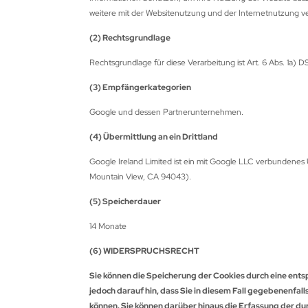
SENTIALS ARCHERY
weitere mit der Websitenutzung und der Internetnutzung 
THAFOAM-EUPEN
(2) Rechtsgrundlage
E
Rechtsgrundlage für diese Verarbeitung ist Art. 6 Abs. 1a) 
(3) Empfängerkategorien
ETCHER
Google und dessen Partnerunternehmen.
EX FLETCH PRODUCTS
(4) Übermittlung an ein Drittland
5
Google Ireland Limited ist ein mit Google LLC verbundene
Mountain View, CA 94043).
BRIEL
(5) Speicherdauer
ME FACES (Egertec)
14 Monate
ASPRO
(6) WIDERSPRUCHSRECHT
LLO
Sie können die Speicherung der Cookies durch eine ents
jedoch darauf hin, dass Sie in diesem Fall gegebenenfal
LDTIP
können. Sie können darüber hinaus die Erfassung der d