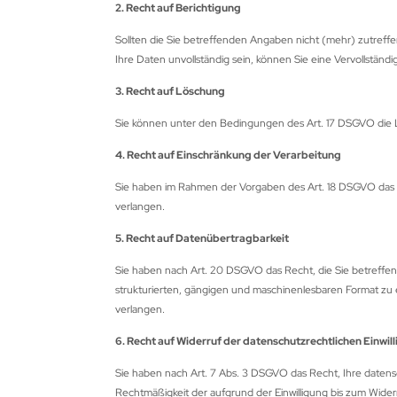
2. Recht auf Berichtigung
 KOREA
Sollten die Sie betreffenden Angaben nicht (mehr) zutreffe
Ihre Daten unvollständig sein, können Sie eine Vervollständ
AP
3. Recht auf Löschung
EET
Sie können unter den Bedingungen des Art. 17 DSGVO die
GRINI
4. Recht auf Einschränkung der Verarbeitung
KON
Sie haben im Rahmen der Vorgaben des Art. 18 DSGVO das R
verlangen.
 NAME ARCHERY
5. Recht auf Datenübertragbarkeit
K RIDGE
Sie haben nach Art. 20 DSGVO das Recht, die Sie betreffen
strukturierten, gängigen und maschinenlesbaren Format zu 
ENTRON
verlangen.
N RIDGE
6. Recht auf Widerruf der datenschutzrechtlichen Einwi
Sie haben nach Art. 7 Abs. 3 DSGVO das Recht, Ihre datensch
E
Rechtmäßigkeit der aufgrund der Einwilligung bis zum Widerr