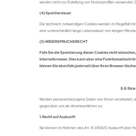
werden nicht zur Erstellung von Nutzerprofilen verwendet. 
SARCHERY
(4) Speicherdauer
ÜGER SCHIEßSCHEIBEN
Die technisch notwendigen Cookies werden im Regelfall mi
IKEE
eine unterschiedlich lange Lebensdauer von einigen Minute
(5) WIDERSPRUCHSRECHT
ST CHANCE ARCHERY
Falls Sie die Speicherung dieser Cookies nicht wünschen,
MB SAVER
Internetbrowser. Dies kann aber eine Funktionseinschr
können Sie ebenfalls jederzeit über Ihren Browser lösche
AGNUS
NTIS
§ 6 Ihr
RSTALL BOGENSPORT
Werden personenbezogene Daten von Ihnen verarbeitet, si
gegenüber uns als Verantwortlichen zu:
ATHEWS
1. Recht auf Auskunft
AXIMAL
Sie können im Rahmen des Art. 15 DSGVO Auskunft über Ih
-50 GEAR