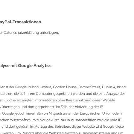
PayPal-Transaktionen
Pal-Datenschutzerklärung unterliegen:
lyse mit Google Analytics
enst der Google Ireland Limited, Gordon House, Barrow Street, Dublin 4, Irland
xtdateien, die auf Ihrem Computer gespeichert werden und die eine Analyse der
en Cookie erzeugten Informationen über Ihre Benutzung dieser Website
übertragen und dort gespeichert. Im Falle der Aktivierung der IP-
n Google jedoch innerhalb von Mitgliedstaaten der Europäischen Union oder in
en Wirtschaftsraum zuvor gekürzt. Nur in Ausnahmefällen wird die volle IP-
und dort gekürzt. Im Auftrag des Betreibers dieser Website wird Google diese
zuwerten, um Reports über die Websiteaktivitäten zusammenzustellen und um