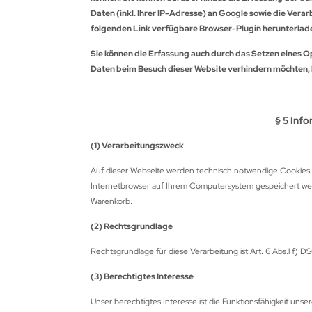
Daten (inkl. Ihrer IP-Adresse) an Google sowie die Ver
OMPY
folgenden Link verfügbare Browser-Plugin herunterladen
RABBER
Sie können die Erfassung auch durch das Setzen eines O
Daten beim Besuch dieser Website verhindern möchten, kl
RAF
REENHORN
§ 5 Inf
ABO
(1) Verarbeitungszweck
AMSKEA
Auf dieser Webseite werden technisch notwendige Cookies ei
Internetbrowser auf Ihrem Computersystem gespeichert wer
OYT
Warenkorb.
(2) Rechtsgrundlage
VD
Rechtsgrundlage für diese Verarbeitung ist Art. 6 Abs.1 f) 
ISER
(3) Berechtigtes Interesse
NETIC
Unser berechtigtes Interesse ist die Funktionsfähigkeit u