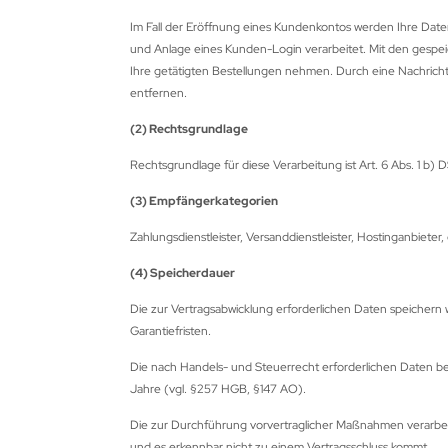
Im Fall der Eröffnung eines Kundenkontos werden Ihre Daten
und Anlage eines Kunden-Login verarbeitet. Mit den gespeic
Ihre getätigten Bestellungen nehmen. Durch eine Nachricht
ACK EAGLE
entfernen.
ACK FLASH ARCHERY
(2) Rechtsgrundlage
Rechtsgrundlage für diese Verarbeitung ist Art. 6 Abs. 1 b)
ACK WIDOW
(3) Empfängerkategorien
LASROHR-FRANKEN
Zahlungsdienstleister, Versanddienstleister, Hostinganbieter
OHNING
(4) Speicherdauer
ONDHUS
Die zur Vertragsabwicklung erforderlichen Daten speichern w
Garantiefristen.
OOSTER
Die nach Handels- und Steuerrecht erforderlichen Daten be
ROWNELL
Jahre (vgl. §257 HGB, §147 AO).
Die zur Durchführung vorvertraglicher Maßnahmen verarb
CK TRAIL
und es erkennbar nicht zu einem Vertragsschluss kommt.