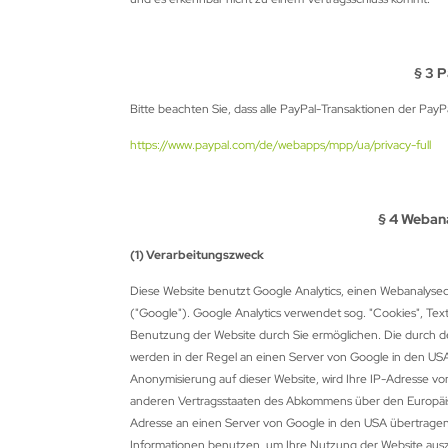
ARTEL
VALIER
§ 3 
LD STEEL
Bitte beachten Sie, dass alle PayPal-Transaktionen der Pay
https://www.paypal.com/de/webapps/mpp/ua/privacy-full
RE ARCHERY
ANAGE
§ 4 Webana
ECUT
(1) Verarbeitungszweck
ASTON
Diese Website benutzt Google Analytics, einen Webanalysedi
("Google"). Google Analytics verwendet sog. "Cookies", Te
LEVEN
Benutzung der Website durch Sie ermöglichen. Die durch d
werden in der Regel an einen Server von Google in den USA 
IVANES
Anonymisierung auf dieser Website, wird Ihre IP-Adresse vo
anderen Vertragsstaaten des Abkommens über den Europäisch
A ARCHERY
Adresse an einen Server von Google in den USA übertragen 
Informationen benutzen, um Ihre Nutzung der Website aus