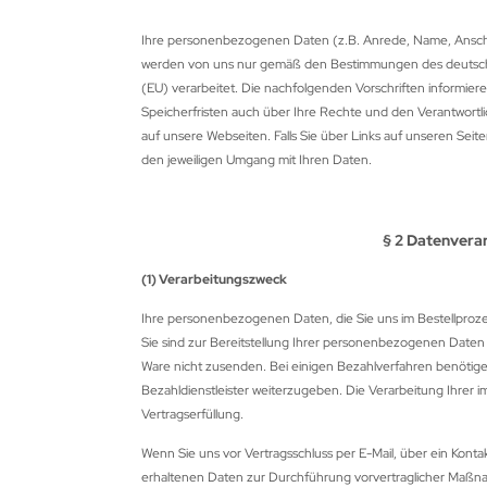
eile Spitzen
URORA
Ihre personenbezogenen Daten (z.B. Anrede, Name, Anschr
eilzubehör
ALON
werden von uns nur gemäß den Bestimmungen des deutsch
(EU) verarbeitet. Die nachfolgenden Vorschriften informi
XCEL
Speicherfristen auch über Ihre Rechte und den Verantwortli
auf unsere Webseiten. Falls Sie über Links auf unseren Seite
LLISTOL
den jeweiligen Umgang mit Ihren Daten.
CY
§ 2 Datenverar
EAR
(1) Verarbeitungszweck
EARPAW
Ihre personenbezogenen Daten, die Sie uns im Bestellprozess
Sie sind zur Bereitstellung Ihrer personenbezogenen Daten n
IER
Ware nicht zusenden. Bei einigen Bezahlverfahren benötigen
Bezahldienstleister weiterzugeben. Die Verarbeitung Ihrer 
ITER
Vertragserfüllung.
G
Wenn Sie uns vor Vertragsschluss per E-Mail, über ein Kontak
erhaltenen Daten zur Durchführung vorvertraglicher Maßn
TZENBURGER