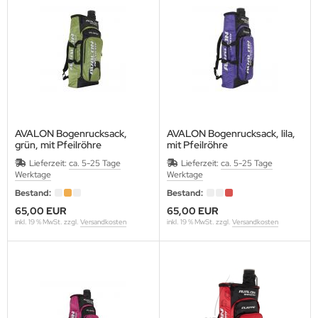
SARCHERY
ÜGER SCHIEßSCHEIBEN
IKEE
ST CHANCE ARCHERY
MB SAVER
AVALON Bogenrucksack,
AVALON Bogenrucksack, lila,
grün, mit Pfeilröhre
mit Pfeilröhre
Maße: H72xB33xT14 cm
Maße: H72xB33xT14 cm
AGNUS
Lieferzeit:
ca. 5-25 Tage
Lieferzeit:
ca. 5-25 Tage
Werktage
Werktage
NTIS
Bestand:
Bestand:
65,00 EUR
65,00 EUR
RSTALL BOGENSPORT
inkl. 19 % MwSt. zzgl.
Versandkosten
inkl. 19 % MwSt. zzgl.
Versandkosten
ATHEWS
AXIMAL
-50 GEAR