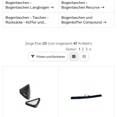
Bogentaschen -
Bogentaschen -
eile Spitzen
URORA
Bogentaschen Langbogen
Bogentaschen Recurve
eilzubehör
ALON
Bogentaschen - Taschen -
Bogentaschen und
Rücksäcke - Koffer und
Bogenkoffer Compound
XCEL
Zubehör
LLISTOL
Zeige
1
bis
20
(von insgesamt
47
Artikeln)
Seiten:
1
2
3
»
CY
Filtern und Sortieren
EAR
EARPAW
IER
ITER
G
TZENBURGER