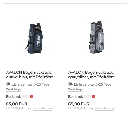
OMPY
RABBER
RAF
REENHORN
ABO
AMSKEA
AVALON Bogenrucksack,
AVALON Bogenrucksack,
dunkel blau, mit Pfeilröhre
grau/silber, mit Pfeilröhre
Maße: H72xB33xT14 cm
Maße: H72xB33xT14 cm
OYT
Lieferzeit:
ca. 5-25 Tage
Lieferzeit:
ca. 5-25 Tage
Werktage
Werktage
VD
Bestand:
Bestand:
65,00 EUR
65,00 EUR
ISER
inkl. 19 % MwSt. zzgl.
Versandkosten
inkl. 19 % MwSt. zzgl.
Versandkosten
NETIC