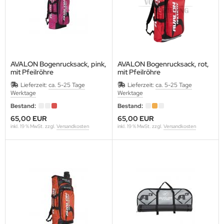
 KOREA
AP
EET
AVALON Bogenrucksack, pink,
AVALON Bogenrucksack, rot,
mit Pfeilröhre
mit Pfeilröhre
Maße: H72xB33xT14 cm
Maße: H72xB33xT14 cm
GRINI
Lieferzeit:
ca. 5-25 Tage
Lieferzeit:
ca. 5-25 Tage
Werktage
Werktage
KON
Bestand:
Bestand:
65,00 EUR
65,00 EUR
 NAME ARCHERY
inkl. 19 % MwSt. zzgl.
Versandkosten
inkl. 19 % MwSt. zzgl.
Versandkosten
K RIDGE
ENTRON
N RIDGE
E