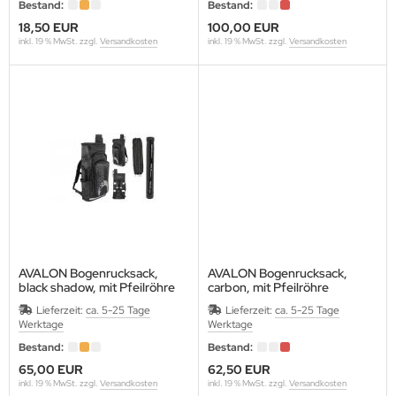
SENTIALS ARCHERY
Bestand:
Bestand:
18,50 EUR
100,00 EUR
inkl. 19 % MwSt. zzgl.
Versandkosten
inkl. 19 % MwSt. zzgl.
Versandkosten
THAFOAM-EUPEN
E
ETCHER
EX FLETCH PRODUCTS
5
BRIEL
ME FACES (Egertec)
AVALON Bogenrucksack,
AVALON Bogenrucksack,
black shadow, mit Pfeilröhre
carbon, mit Pfeilröhre
Maße: H72xB33xT14 cm
Maße: H72xB33xT14 cm
ASPRO
Lieferzeit:
ca. 5-25 Tage
Lieferzeit:
ca. 5-25 Tage
Werktage
Werktage
LLO
Bestand:
Bestand:
65,00 EUR
62,50 EUR
LDTIP
inkl. 19 % MwSt. zzgl.
Versandkosten
inkl. 19 % MwSt. zzgl.
Versandkosten