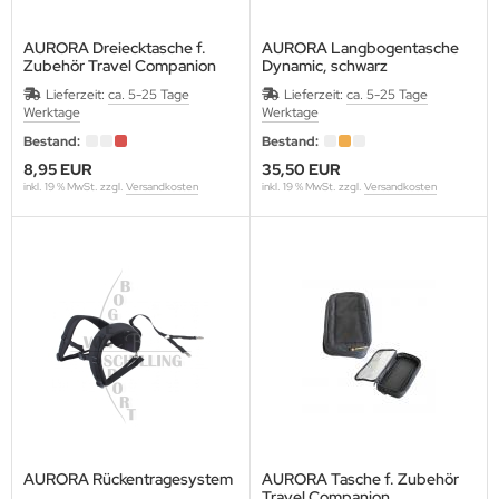
AURORA Dreiecktasche f.
AURORA Langbogentasche
Zubehör Travel Companion
Dynamic, schwarz
ACK EAGLE
Lieferzeit:
ca. 5-25 Tage
Lieferzeit:
ca. 5-25 Tage
Werktage
Werktage
Bestand:
Bestand:
ACK FLASH ARCHERY
8,95 EUR
35,50 EUR
inkl. 19 % MwSt. zzgl.
Versandkosten
inkl. 19 % MwSt. zzgl.
Versandkosten
ACK WIDOW
LASROHR-FRANKEN
OHNING
ONDHUS
OOSTER
ROWNELL
CK TRAIL
AURORA Rückentragesystem
AURORA Tasche f. Zubehör
Travel Companion