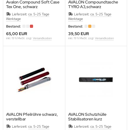
OCX
Avalon Compound Soft Case
AVALON Compoundtasche
Tex One, schwarz
TYRO A3,schwarz
Länge: 116 cm mit mehren
116 cm mit 2 Taschen
IGARELLI
Lieferzeit:
ca. 5-25 Tage
Lieferzeit:
ca. 5-25 Tage
Taschen
Werktage
Werktage
INWING
Bestand:
Bestand:
65,00 EUR
39,50 EUR
T TARGETS
inkl. 19 % MwSt. zzgl.
Versandkosten
inkl. 19 % MwSt. zzgl.
Versandkosten
A
RE-LOC
R.U. BALL
OPHAT
TAL PEEP
AVALON Pfeilröhre schwarz,
AVALON Schutzhülle
verstellbar
Stabilisatoren kurz
ca. 50 cm lang
OPHY RIDGE
Lieferzeit:
ca. 5-25 Tage
Lieferzeit:
ca. 5-25 Tage