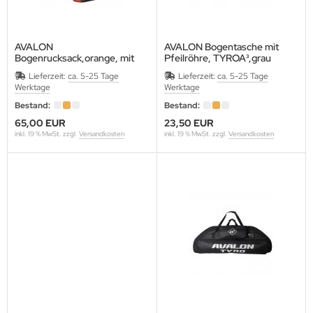
ALITY ARCHERY DESIGNS
GIM
AVALON
AVALON Bogentasche mit
Bogenrucksack,orange, mit
Pfeilröhre, TYROA³,grau
Pfeilröhre
L: 70 cm
NEHART
Lieferzeit:
ca. 5-25 Tage
Lieferzeit:
ca. 5-25 Tage
Maße: H72xB33xT14 cm
Werktage
Werktage
OLAN
Bestand:
Bestand:
65,00 EUR
23,50 EUR
UMOLD
inkl. 19 % MwSt. zzgl.
Versandkosten
inkl. 19 % MwSt. zzgl.
Versandkosten
AUNDERS
ORPION VENOM
BASTIEN FLUTE
IBUYA
HREWD ARCHERY