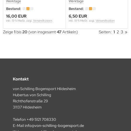
Werktage
Werktage
RUGLO
Bestand:
Bestand:
16,00 EUR
6,50 EUR
UKHA
inkl. 19 % MwSt. zzgl.
Versandkosten
inkl. 19 % MwSt. zzgl.
Versandkosten
Zeige
1
bis
20
(von insgesamt
47
Artikeln)
Seiten:
1
2
3
»
PER-ARCHERY
B
A
LD MOUNTAIN
Kontakt
N&WIN
von Schilling Bogensport Hildesheim
Hubertus von Schilling
NS
Richthofenstraße 29
31137 Hildesheim
IPER
Telefon
+49 5121 708330
E-Mail
info@von-schilling-bogensport.de