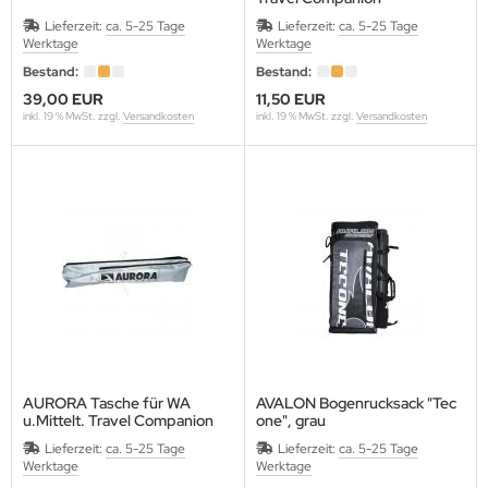
ARTEL
Lieferzeit:
ca. 5-25 Tage
Lieferzeit:
ca. 5-25 Tage
Werktage
Werktage
VALIER
Bestand:
Bestand:
39,00 EUR
11,50 EUR
inkl. 19 % MwSt. zzgl.
Versandkosten
inkl. 19 % MwSt. zzgl.
Versandkosten
LD STEEL
RE ARCHERY
ANAGE
ECUT
ASTON
LEVEN
IVANES
AURORA Tasche für WA
AVALON Bogenrucksack "Tec
u.Mittelt. Travel Companion
one", grau
schwarz
mit Pfeilröhre
A ARCHERY
Lieferzeit:
ca. 5-25 Tage
Lieferzeit:
ca. 5-25 Tage
Werktage
Werktage