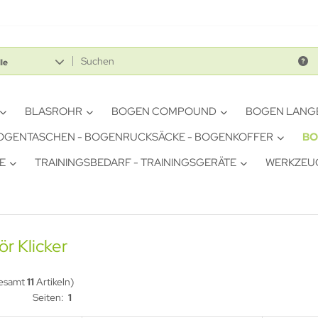
le
BLASROHR
BOGEN COMPOUND
BOGEN LANG
OGENTASCHEN - BOGENRUCKSÄCKE - BOGENKOFFER
BO
E
TRAININGSBEDARF - TRAININGSGERÄTE
WERKZEUG
r Klicker
gesamt
11
Artikeln)
Seiten:
1