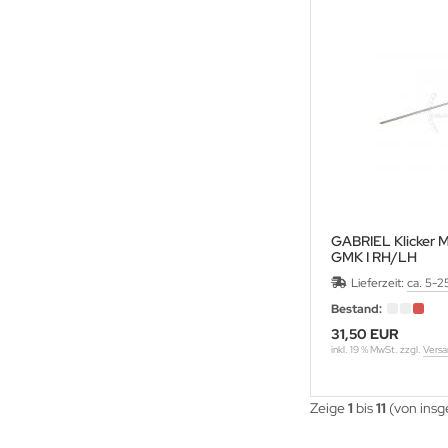
ARTEL
VALIER
LD STEEL
RE ARCHERY
ANAGE
ECUT
GABRIEL Klicker M
GMK I RH/LH
ASTON
Lieferzeit:
ca. 5-2
Bestand:
LEVEN
31,50 EUR
inkl. 19 % MwSt. zzgl.
Versa
IVANES
Zeige
1
bis
11
(von ins
A ARCHERY