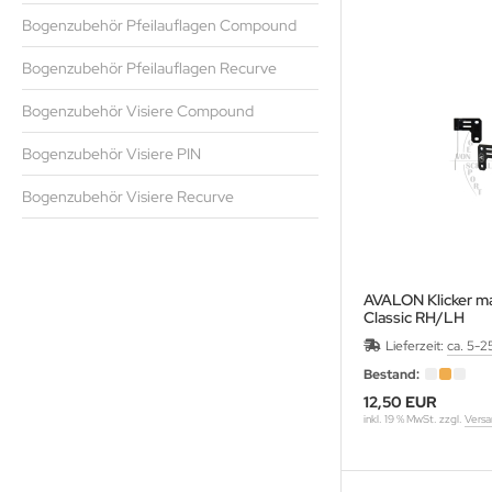
eile Spitzen
URORA
Bogenzubehör Pfeilauflagen Compound
eilzubehör
ALON
Bogenzubehör Pfeilauflagen Recurve
Bogenzubehör Visiere Compound
XCEL
Bogenzubehör Visiere PIN
LLISTOL
Bogenzubehör Visiere Recurve
CY
EAR
AVALON Klicker m
EARPAW
Classic RH/LH
Lieferzeit:
ca. 5-2
IER
Bestand:
ITER
12,50 EUR
inkl. 19 % MwSt. zzgl.
Versa
G
TZENBURGER