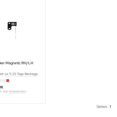
ker Magnetic RH/LH
eit:
ca. 5-25 Tage Werktage
UR
St. zzgl.
Versandkosten
Seiten:
1