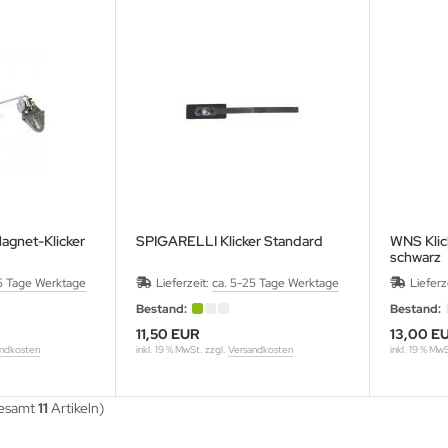
agnet-Klicker
SPIGARELLI Klicker Standard
WNS Klic
schwarz
5 Tage Werktage
Lieferzeit:
ca. 5-25 Tage Werktage
Lieferz
Bestand:
Bestand:
11,50 EUR
13,00 E
ndkosten
inkl. 19 % MwSt. zzgl.
Versandkosten
inkl. 19 % Mw
gesamt
11
Artikeln)