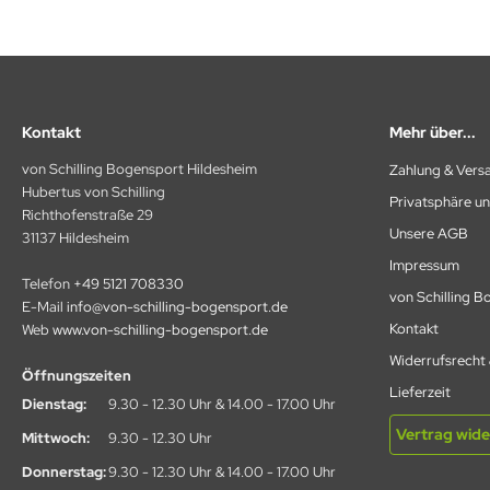
SENTIALS ARCHERY
THAFOAM-EUPEN
E
Kontakt
Mehr über...
ETCHER
von Schilling Bogensport Hildesheim
Zahlung & Vers
Hubertus von Schilling
EX FLETCH PRODUCTS
Privatsphäre u
Richthofenstraße 29
Unsere AGB
31137 Hildesheim
5
Impressum
Telefon
+49 5121 708330
BRIEL
von Schilling 
E-Mail
info@von-schilling-bogensport.de
Kontakt
Web
www.von-schilling-bogensport.de
ME FACES (Egertec)
Widerrufsrecht
Öffnungszeiten
ASPRO
Lieferzeit
Dienstag:
9.30 - 12.30 Uhr & 14.00 - 17.00 Uhr
LLO
Vertrag wide
Mittwoch:
9.30 - 12.30 Uhr
Donnerstag:
9.30 - 12.30 Uhr & 14.00 - 17.00 Uhr
LDTIP