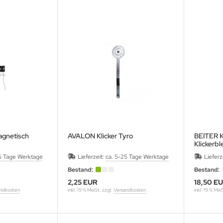
agnetisch
AVALON Klicker Tyro
BEITER K
Klickerbl
5 Tage Werktage
Lieferzeit:
ca. 5-25 Tage Werktage
Lieferz
Bestand:
Bestand:
2,25 EUR
18,50 E
ndkosten
inkl. 19 % MwSt. zzgl.
Versandkosten
inkl. 19 % Mw