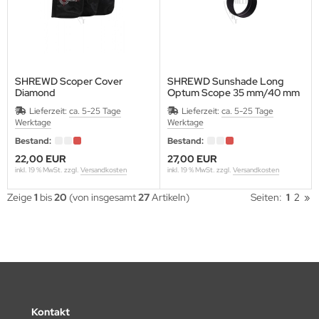
OCX
IGARELLI
INWING
SHREWD Scoper Cover
SHREWD Sunshade Long
Diamond
Optum Scope 35 mm/40 mm
T TARGETS
Lieferzeit:
ca. 5-25 Tage
Lieferzeit:
ca. 5-25 Tage
Werktage
Werktage
A
Bestand:
Bestand:
22,00 EUR
27,00 EUR
inkl. 19 % MwSt. zzgl.
Versandkosten
inkl. 19 % MwSt. zzgl.
Versandkosten
RE-LOC
Zeige
1
bis
20
(von insgesamt
27
Artikeln)
Seiten:
1
2
»
R.U. BALL
OPHAT
TAL PEEP
OPHY RIDGE
Kontakt