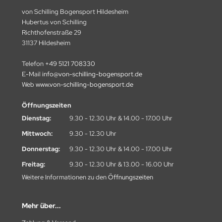
von Schilling Bogensport Hildesheim
RUGLO
Hubertus von Schilling
Richthofenstraße 29
UKHA
31137 Hildesheim
PER-ARCHERY
Telefon
+49 5121 708330
E-Mail
info@von-schilling-bogensport.de
B
Web
www.von-schilling-bogensport.de
A
Öffnungszeiten
Dienstag:
9.30 - 12.30 Uhr & 14.00 - 17.00 Uhr
LD MOUNTAIN
Mittwoch:
9.30 - 12.30 Uhr
N&WIN
Donnerstag:
9.30 - 12.30 Uhr & 14.00 - 17.00 Uhr
NS
Freitag:
9.30 - 12.30 Uhr & 13.00 - 16.00 Uhr
Weitere Informationen zu den
Öffnungszeiten
IPER
Mehr über...