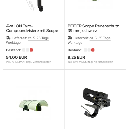
ARTEL
VALIER
AVALON Tyro-
BEITER Scope Regenschutz
Compoundvisiere mit Scope
39 mm, schwarz
LD STEEL
Lieferzeit:
ca. 5-25 Tage
Lieferzeit:
ca. 5-25 Tage
Werktage
Werktage
RE ARCHERY
Bestand:
Bestand:
ANAGE
54,00 EUR
8,25 EUR
inkl. 19 % MwSt. zzgl.
Versandkosten
inkl. 19 % MwSt. zzgl.
Versandkosten
ECUT
ASTON
LEVEN
IVANES
A ARCHERY