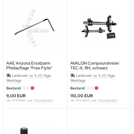
eile Spitzen
URORA
eilzubehör
ALON
XCEL
LLISTOL
CY
AAE Arizona Ersatzarm
AVALON Compoundvisier
Pfeilauflage "Free Flyte"
TEC-X, RH, schwarz
EAR
10-32", inkl.Tasche
Lieferzeit:
ca. 5-25 Tage
Lieferzeit:
ca. 5-25 Tage
Werktage
Werktage
EARPAW
Bestand:
Bestand:
IER
9,00 EUR
110,00 EUR
inkl. 19 % MwSt. zzgl.
Versandkosten
inkl. 19 % MwSt. zzgl.
Versandkosten
ITER
G
TZENBURGER