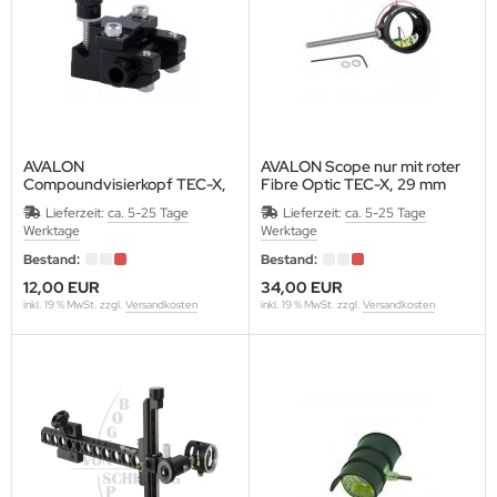
ACK EAGLE
ACK FLASH ARCHERY
AVALON
AVALON Scope nur mit roter
Compoundvisierkopf TEC-X,
Fibre Optic TEC-X, 29 mm
ACK WIDOW
schwarz
Lieferzeit:
ca. 5-25 Tage
Lieferzeit:
ca. 5-25 Tage
für TEC-X Compundvisierisier
Werktage
Werktage
LASROHR-FRANKEN
Bestand:
Bestand:
OHNING
12,00 EUR
34,00 EUR
inkl. 19 % MwSt. zzgl.
Versandkosten
inkl. 19 % MwSt. zzgl.
Versandkosten
ONDHUS
OOSTER
ROWNELL
CK TRAIL