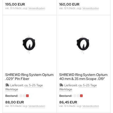
SARCHERY
195,00 EUR
160,00 EUR
inkl. 19 % MwSt. zzgl.
Versandkosten
inkl. 19 % MwSt. zzgl.
Versandkosten
ÜGER SCHIEßSCHEIBEN
IKEE
ST CHANCE ARCHERY
MB SAVER
AGNUS
NTIS
SHREWD Ring System Optum
SHREWD Ring System Optum
.029" Pin Fiber
40 mm & 35 mm Scope .019"
RSTALL BOGENSPORT
Pin Fiber
Lieferzeit:
ca. 5-25 Tage
Lieferzeit:
ca. 5-25 Tage
Werktage
Werktage
ATHEWS
Bestand:
Bestand:
AXIMAL
88,00 EUR
86,45 EUR
inkl. 19 % MwSt. zzgl.
Versandkosten
inkl. 19 % MwSt. zzgl.
Versandkosten
-50 GEAR