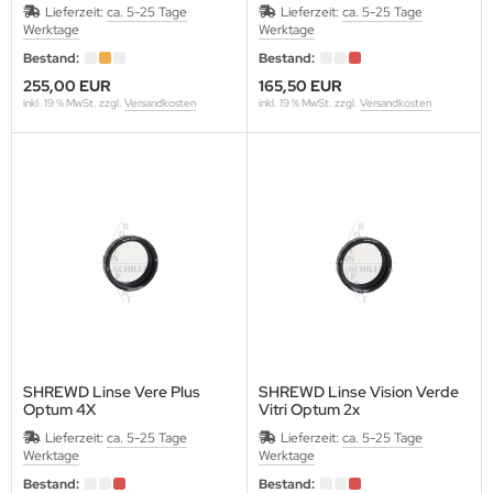
Lieferzeit:
ca. 5-25 Tage
Lieferzeit:
ca. 5-25 Tage
Werktage
Werktage
OMPY
Bestand:
Bestand:
RABBER
255,00 EUR
165,50 EUR
inkl. 19 % MwSt. zzgl.
Versandkosten
inkl. 19 % MwSt. zzgl.
Versandkosten
RAF
REENHORN
ABO
AMSKEA
OYT
VD
SHREWD Linse Vere Plus
SHREWD Linse Vision Verde
Optum 4X
Vitri Optum 2x
ISER
Lieferzeit:
ca. 5-25 Tage
Lieferzeit:
ca. 5-25 Tage
Werktage
Werktage
NETIC
Bestand:
Bestand: