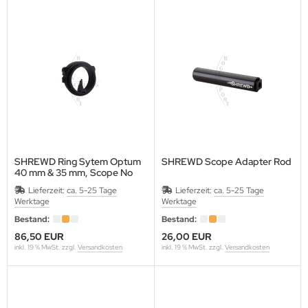
 KOREA
AP
EET
GRINI
KON
SHREWD Ring Sytem Optum
SHREWD Scope Adapter Rod
40 mm & 35 mm, Scope No
 NAME ARCHERY
Pin
Lieferzeit:
ca. 5-25 Tage
Lieferzeit:
ca. 5-25 Tage
Werktage
Werktage
K RIDGE
Bestand:
Bestand:
ENTRON
86,50 EUR
26,00 EUR
inkl. 19 % MwSt. zzgl.
Versandkosten
inkl. 19 % MwSt. zzgl.
Versandkosten
N RIDGE
E