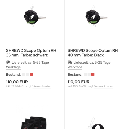
ALITY ARCHERY DESIGNS
GIM
NEHART
OLAN
SHREWD Scope Optum RH
SHREWD Scope Optum RH
35 mm, Farbe: schwarz
40 mm Farbe: Black
UMOLD
Lieferzeit:
ca. 5-25 Tage
Lieferzeit:
ca. 5-25 Tage
Werktage
Werktage
AUNDERS
Bestand:
Bestand:
ORPION VENOM
110,00 EUR
110,00 EUR
inkl. 19 % MwSt. zzgl.
Versandkosten
inkl. 19 % MwSt. zzgl.
Versandkosten
BASTIEN FLUTE
IBUYA
HREWD ARCHERY