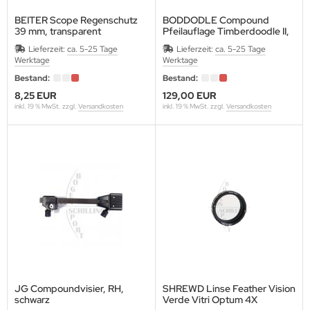
SENTIALS ARCHERY
BEITER Scope Regenschutz
BODDODLE Compound
39 mm, transparent
Pfeilauflage Timberdoodle II,
THAFOAM-EUPEN
RH
Lieferzeit:
ca. 5-25 Tage
Lieferzeit:
ca. 5-25 Tage
Werktage
Werktage
E
Bestand:
Bestand:
ETCHER
8,25 EUR
129,00 EUR
inkl. 19 % MwSt. zzgl.
Versandkosten
inkl. 19 % MwSt. zzgl.
Versandkosten
EX FLETCH PRODUCTS
5
BRIEL
ME FACES (Egertec)
ASPRO
LLO
JG Compoundvisier, RH,
SHREWD Linse Feather Vision
schwarz
Verde Vitri Optum 4X
LDTIP