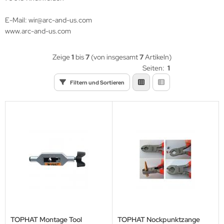
eile Spitzen
E-Mail: wir@arc-and-us.com
eilzubehör
www.arc-and-us.com
Zeige
1
bis
7
(von insgesamt
7
Artikeln)
Seiten:
1
Filtern und Sortieren
TOPHAT Montage Tool
TOPHAT Nockpunktzange