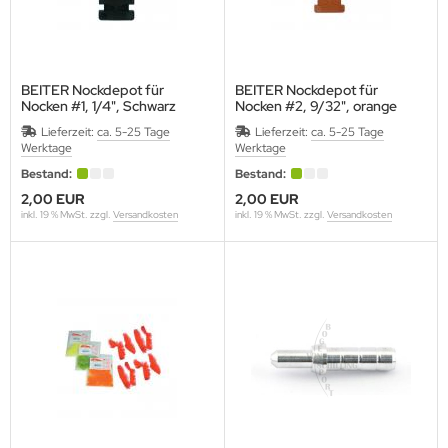
ARTEL
VALIER
BEITER Nockdepot für
BEITER Nockdepot für
Nocken #1, 1/4", Schwarz
Nocken #2, 9/32", orange
LD STEEL
Lieferzeit:
ca. 5-25 Tage
Lieferzeit:
ca. 5-25 Tage
Werktage
Werktage
RE ARCHERY
Bestand:
Bestand:
ANAGE
2,00 EUR
2,00 EUR
inkl. 19 % MwSt. zzgl.
Versandkosten
inkl. 19 % MwSt. zzgl.
Versandkosten
ECUT
ASTON
LEVEN
IVANES
A ARCHERY