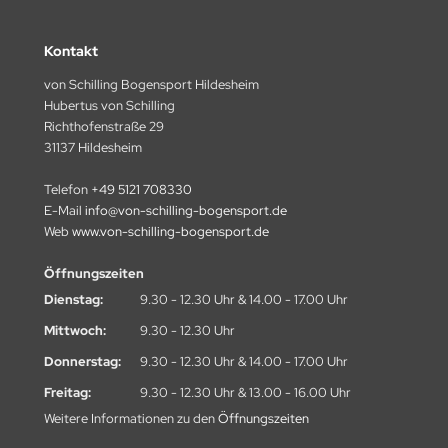
OCX
IGARELLI
Kontakt
von Schilling Bogensport Hildesheim
INWING
Hubertus von Schilling
Richthofenstraße 29
T TARGETS
31137 Hildesheim
A
Telefon
+49 5121 708330
E-Mail
info@von-schilling-bogensport.de
Web
www.von-schilling-bogensport.de
RE-LOC
Öffnungszeiten
Dienstag:
9.30 - 12.30 Uhr & 14.00 - 17.00 Uhr
R.U. BALL
Mittwoch:
9.30 - 12.30 Uhr
OPHAT
Donnerstag:
9.30 - 12.30 Uhr & 14.00 - 17.00 Uhr
TAL PEEP
Freitag:
9.30 - 12.30 Uhr & 13.00 - 16.00 Uhr
Weitere Informationen zu den
Öffnungszeiten
OPHY RIDGE