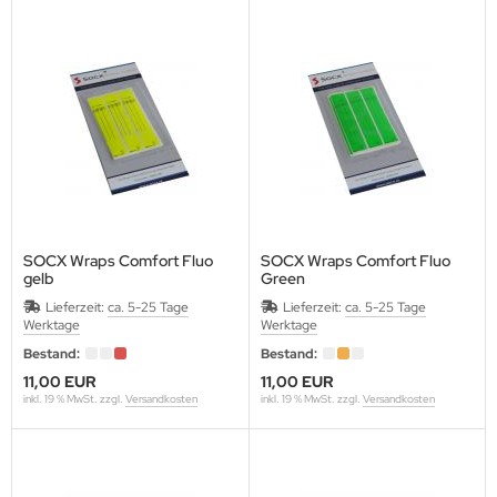
 KOREA
AP
EET
GRINI
KON
SOCX Wraps Comfort Fluo
SOCX Wraps Comfort Fluo
gelb
Green
 NAME ARCHERY
für Spin wings
für Spin wings
Lieferzeit:
ca. 5-25 Tage
Lieferzeit:
ca. 5-25 Tage
Werktage
Werktage
K RIDGE
Bestand:
Bestand:
ENTRON
11,00 EUR
11,00 EUR
inkl. 19 % MwSt. zzgl.
Versandkosten
inkl. 19 % MwSt. zzgl.
Versandkosten
N RIDGE
E