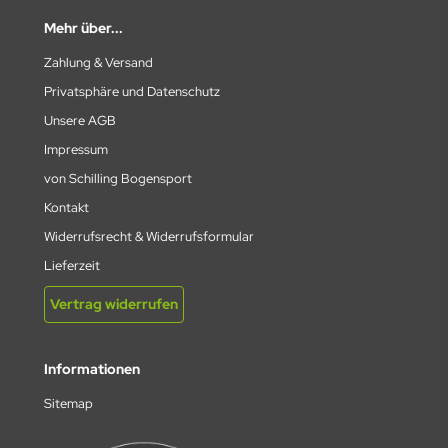
RUGLO
Mehr über...
Zahlung & Versand
UKHA
Privatsphäre und Datenschutz
PER-ARCHERY
Unsere AGB
Impressum
B
von Schilling Bogensport
A
Kontakt
Widerrufsrecht & Widerrufsformular
LD MOUNTAIN
Lieferzeit
N&WIN
Vertrag widerrufen
NS
Informationen
IPER
Sitemap