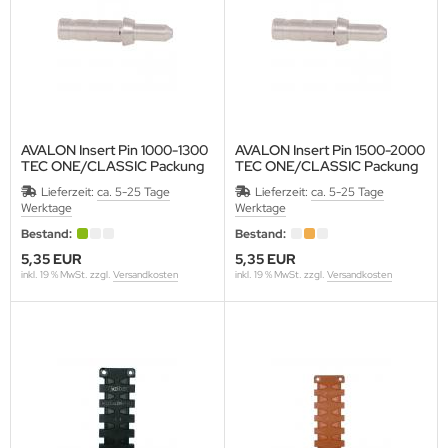
ACK EAGLE
ACK FLASH ARCHERY
AVALON Insert Pin 1000-1300
AVALON Insert Pin 1500-2000
TEC ONE/CLASSIC Packung
TEC ONE/CLASSIC Packung
ACK WIDOW
a12 Stk.
a12 Stk.
Lieferzeit:
ca. 5-25 Tage
Lieferzeit:
ca. 5-25 Tage
12 Stück/Packung
12 Stück/Packung
Werktage
Werktage
LASROHR-FRANKEN
Bestand:
Bestand:
OHNING
5,35 EUR
5,35 EUR
inkl. 19 % MwSt. zzgl.
Versandkosten
inkl. 19 % MwSt. zzgl.
Versandkosten
ONDHUS
OOSTER
ROWNELL
CK TRAIL