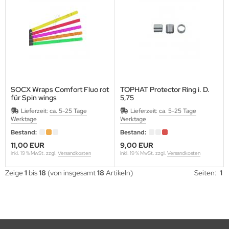
ALITY ARCHERY DESIGNS
GIM
NEHART
OLAN
SOCX Wraps Comfort Fluo rot
TOPHAT Protector Ring i. D.
für Spin wings
5,75
UMOLD
Packung a 12 Stück
Lieferzeit:
ca. 5-25 Tage
Lieferzeit:
ca. 5-25 Tage
Werktage
Werktage
AUNDERS
Bestand:
Bestand:
ORPION VENOM
11,00 EUR
9,00 EUR
inkl. 19 % MwSt. zzgl.
Versandkosten
inkl. 19 % MwSt. zzgl.
Versandkosten
BASTIEN FLUTE
Zeige
1
bis
18
(von insgesamt
18
Artikeln)
Seiten:
1
IBUYA
HREWD ARCHERY