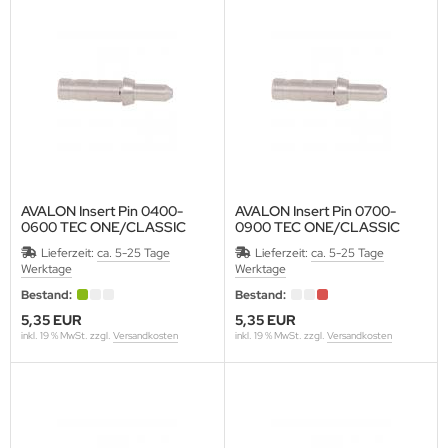
URORA
ALON
XCEL
LLISTOL
CY
AVALON Insert Pin 0400-
AVALON Insert Pin 0700-
0600 TEC ONE/CLASSIC
0900 TEC ONE/CLASSIC
EAR
Packung a 12 Stk.
Packung a 12 Stk.
Lieferzeit:
ca. 5-25 Tage
Lieferzeit:
ca. 5-25 Tage
12 Stück/Packung
12 Stück/Packung
Werktage
Werktage
EARPAW
Bestand:
Bestand:
IER
5,35 EUR
5,35 EUR
inkl. 19 % MwSt. zzgl.
Versandkosten
inkl. 19 % MwSt. zzgl.
Versandkosten
ITER
G
TZENBURGER