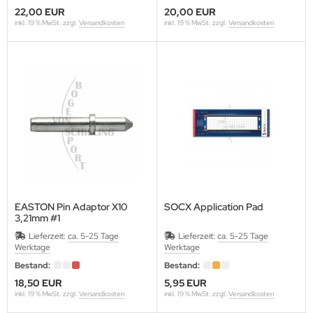
SARCHERY
22,00 EUR
20,00 EUR
inkl. 19 % MwSt. zzgl.
Versandkosten
inkl. 19 % MwSt. zzgl.
Versandkosten
ÜGER SCHIEßSCHEIBEN
IKEE
ST CHANCE ARCHERY
MB SAVER
AGNUS
NTIS
EASTON Pin Adaptor X10
SOCX Application Pad
3,21mm #1
RSTALL BOGENSPORT
Lieferzeit:
ca. 5-25 Tage
Lieferzeit:
ca. 5-25 Tage
Werktage
Werktage
ATHEWS
Bestand:
Bestand:
AXIMAL
18,50 EUR
5,95 EUR
inkl. 19 % MwSt. zzgl.
Versandkosten
inkl. 19 % MwSt. zzgl.
Versandkosten
-50 GEAR