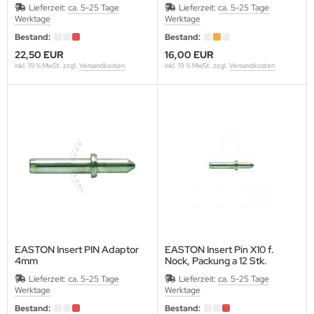
und Carbon One 0810-1150 12
Lieferzeit:
ca. 5-25 Tage
Lieferzeit:
ca. 5-25 Tage
Stück/Packung
Werktage
Werktage
OMPY
Bestand:
Bestand:
RABBER
22,50 EUR
16,00 EUR
inkl. 19 % MwSt. zzgl.
Versandkosten
inkl. 19 % MwSt. zzgl.
Versandkosten
RAF
REENHORN
ABO
AMSKEA
OYT
VD
EASTON Insert PIN Adaptor
EASTON Insert Pin X10 f.
4mm
Nock, Packung a 12 Stk.
ISER
12 Stück/Packung
Lieferzeit:
ca. 5-25 Tage
Lieferzeit:
ca. 5-25 Tage
Werktage
Werktage
NETIC
Bestand:
Bestand: