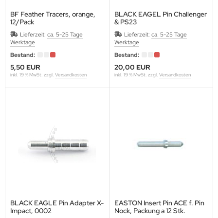
SENTIALS ARCHERY
BF Feather Tracers, orange,
BLACK EAGEL Pin Challenger
12/Pack
& PS23
THAFOAM-EUPEN
12 Stück/Packung
Lieferzeit:
ca. 5-25 Tage
Lieferzeit:
ca. 5-25 Tage
Werktage
Werktage
E
Bestand:
Bestand:
ETCHER
5,50 EUR
20,00 EUR
inkl. 19 % MwSt. zzgl.
Versandkosten
inkl. 19 % MwSt. zzgl.
Versandkosten
EX FLETCH PRODUCTS
5
BRIEL
ME FACES (Egertec)
ASPRO
LLO
BLACK EAGLE Pin Adapter X-
EASTON Insert Pin ACE f. Pin
Impact, 0002
Nock, Packung a 12 Stk.
LDTIP