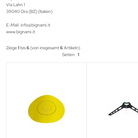
eile Spitzen
Via Lahn 1
39040 Ora (BZ) (Italien)
eilzubehör
E-Mail: info@bignami.it
www.bignami.it
Zeige
1
bis
6
(von insgesamt
6
Artikeln)
Seiten:
1