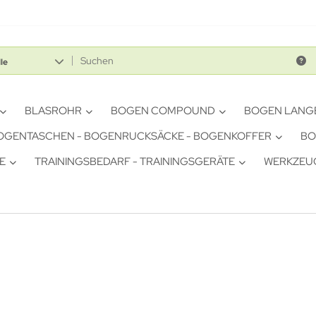
le
BLASROHR
BOGEN COMPOUND
BOGEN LANG
OGENTASCHEN - BOGENRUCKSÄCKE - BOGENKOFFER
BO
E
TRAININGSBEDARF - TRAININGSGERÄTE
WERKZEUG