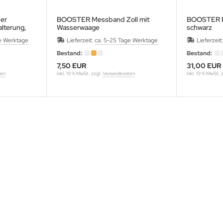
er
BOOSTER Messband Zoll mit
BOOSTER R
lterung,
Wasserwaage
schwarz
e Werktage
Lieferzeit:
ca. 5-25 Tage Werktage
Lieferzeit
Bestand:
Bestand:
7,50 EUR
31,00 EUR
ten
inkl. 19 % MwSt. zzgl.
Versandkosten
inkl. 19 % MwSt. 