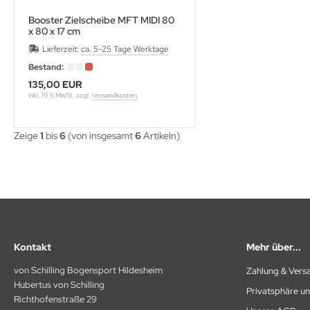
Booster Zielscheibe MFT MIDI 80
x 80 x 17 cm
Lieferzeit:
ca. 5-25 Tage Werktage
Bestand:
135,00 EUR
inkl. 19 % MwSt. zzgl.
Versandkosten
Zeige
1
bis
6
(von insgesamt
6
Artikeln)
Kontakt
Mehr über...
von Schilling Bogensport Hildesheim
Zahlung & Vers
Hubertus von Schilling
Privatsphäre u
Richthofenstraße 29