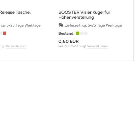
elease Tasche,
BOOSTER Visier Kugel für
Höhenverstellung
:
ca. 5-25 Tage Werktage
Lieferzeit:
ca. 5-25 Tage Werktage
Bestand:
0,60 EUR
zzgl.
Versandkosten
inkl. 19 % MwSt. zzgl.
Versandkosten