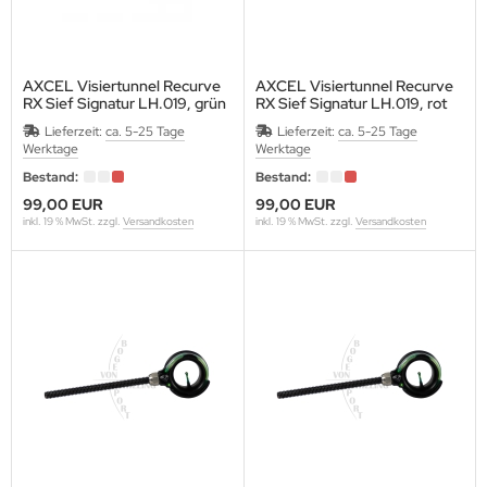
ALITY ARCHERY DESIGNS
GIM
AXCEL Visiertunnel Recurve
AXCEL Visiertunnel Recurve
RX Sief Signatur LH.019, grün
RX Sief Signatur LH.019, rot
NEHART
Gewinde 8/32"
Gewinde 8/32"
Lieferzeit:
ca. 5-25 Tage
Lieferzeit:
ca. 5-25 Tage
Werktage
Werktage
OLAN
Bestand:
Bestand:
99,00 EUR
99,00 EUR
UMOLD
inkl. 19 % MwSt. zzgl.
Versandkosten
inkl. 19 % MwSt. zzgl.
Versandkosten
AUNDERS
ORPION VENOM
BASTIEN FLUTE
IBUYA
HREWD ARCHERY