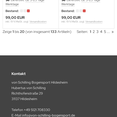
Lieferzeit:
ca. 5-25 Tage
Lieferzeit:
ca. 5-25 Tage
Werktage
Werktage
RUGLO
Bestand:
Bestand:
99,00 EUR
99,00 EUR
UKHA
inkl. 19 % MwSt. zzgl.
Versandkosten
inkl. 19 % MwSt. zzgl.
Versandkosten
PER-ARCHERY
Zeige
1
bis
20
(von insgesamt
133
Artikeln)
Seiten:
1
2
3
4
5
...
»
B
A
LD MOUNTAIN
Kontakt
N&WIN
von Schilling Bogensport Hildesheim
NS
Hubertus von Schilling
Richthofenstraße 29
IPER
31137 Hildesheim
Telefon
+49 5121 708330
E-Mail
info@von-schilling-bogensport.de