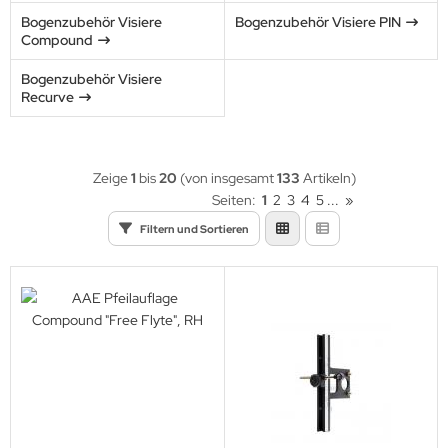
eile Spitzen
URORA
Bogenzubehör Visiere
Bogenzubehör Visiere PIN
Compound
eilzubehör
ALON
Bogenzubehör Visiere
Recurve
XCEL
LLISTOL
Zeige
1
bis
20
(von insgesamt
133
Artikeln)
CY
Seiten:
1
2
3
4
5
...
»
Filtern und Sortieren
EAR
EARPAW
IER
ITER
G
TZENBURGER