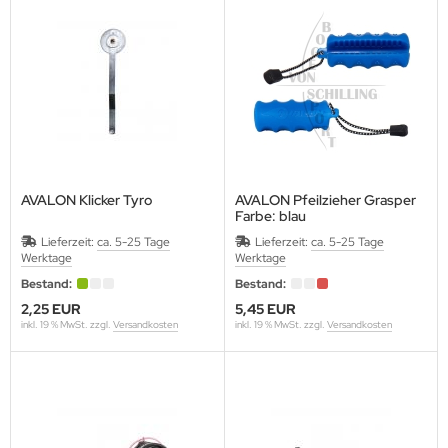
SARCHERY
ÜGER SCHIEßSCHEIBEN
IKEE
ST CHANCE ARCHERY
MB SAVER
AVALON Klicker Tyro
AVALON Pfeilzieher Grasper
Farbe: blau
AGNUS
Lieferzeit:
ca. 5-25 Tage
Lieferzeit:
ca. 5-25 Tage
Werktage
Werktage
NTIS
Bestand:
Bestand:
2,25 EUR
5,45 EUR
RSTALL BOGENSPORT
inkl. 19 % MwSt. zzgl.
Versandkosten
inkl. 19 % MwSt. zzgl.
Versandkosten
ATHEWS
AXIMAL
-50 GEAR