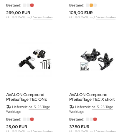
SENTIALS ARCHERY
Bestand:
Bestand:
269,00 EUR
109,00 EUR
THAFOAM-EUPEN
inkl. 19 % MwSt. zzgl.
Versandkosten
inkl. 19 % MwSt. zzgl.
Versandkosten
E
ETCHER
EX FLETCH PRODUCTS
5
BRIEL
ME FACES (Egertec)
AVALON Compound
AVALON Compound
Pfeilauflage TEC ONE
Pfeilauflage TEC X short
ASPRO
"Onset", RH, schwarz
Micro, RH, schwarz
Lieferzeit:
ca. 5-25 Tage
Lieferzeit:
ca. 5-25 Tage
Werktage
Werktage
LLO
Bestand:
Bestand:
25,00 EUR
37,50 EUR
LDTIP
inkl. 19 % MwSt. zzgl.
Versandkosten
inkl. 19 % MwSt. zzgl.
Versandkosten