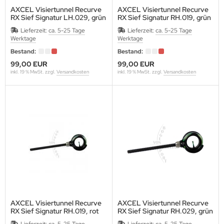
OCX
AXCEL Visiertunnel Recurve
AXCEL Visiertunnel Recurve
RX Sief Signatur LH.029, grün
RX Sief Signatur RH.019, grün
IGARELLI
Gewinde 8/32"
Gewinde 8/32"
Lieferzeit:
ca. 5-25 Tage
Lieferzeit:
ca. 5-25 Tage
Werktage
Werktage
INWING
Bestand:
Bestand:
99,00 EUR
99,00 EUR
T TARGETS
inkl. 19 % MwSt. zzgl.
Versandkosten
inkl. 19 % MwSt. zzgl.
Versandkosten
A
RE-LOC
R.U. BALL
OPHAT
TAL PEEP
AXCEL Visiertunnel Recurve
AXCEL Visiertunnel Recurve
RX Sief Signatur RH.019, rot
RX Sief Signatur RH.029, grün
OPHY RIDGE
Gewinde 8/32"