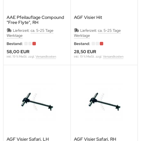
AAE Pfeilauflage Compound
AGF Visier Hit
"Free Flyte", RH
ACK EAGLE
Lieferzeit:
ca. 5-25 Tage
Lieferzeit:
ca. 5-25 Tage
Werktage
Werktage
ACK FLASH ARCHERY
Bestand:
Bestand:
58,00 EUR
28,50 EUR
ACK WIDOW
inkl. 19 % MwSt. zzgl.
Versandkosten
inkl. 19 % MwSt. zzgl.
Versandkosten
LASROHR-FRANKEN
OHNING
ONDHUS
OOSTER
ROWNELL
CK TRAIL
AGF Visier Safari, LH
AGF Visier Safari, RH