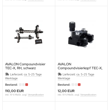
OMPY
RABBER
RAF
REENHORN
ABO
AMSKEA
AVALON Compoundvisier
AVALON
TEC-X, RH, schwarz
Compoundvisierkopf TEC-X,
OYT
10-32", inkl.Tasche
schwarz
Lieferzeit:
ca. 5-25 Tage
Lieferzeit:
ca. 5-25 Tage
für TEC-X Compundvisierisier
Werktage
Werktage
VD
Bestand:
Bestand:
110,00 EUR
12,00 EUR
ISER
inkl. 19 % MwSt. zzgl.
Versandkosten
inkl. 19 % MwSt. zzgl.
Versandkosten
NETIC