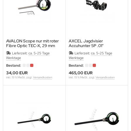
 KOREA
AP
EET
AVALON Scope nur mit roter
AXCEL Jagdvisier
Fibre Optic TEC-X, 29 mm
Accuhunter 5P .01"
GRINI
Lieferzeit:
ca. 5-25 Tage
Lieferzeit:
ca. 5-25 Tage
Werktage
Werktage
KON
Bestand:
Bestand:
34,00 EUR
465,00 EUR
 NAME ARCHERY
inkl. 19 % MwSt. zzgl.
Versandkosten
inkl. 19 % MwSt. zzgl.
Versandkosten
K RIDGE
ENTRON
N RIDGE
E