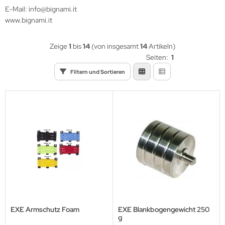
eile Spitzen
E-Mail: info@bignami.it
www.bignami.it
eilzubehör
Zeige
1
bis
14
(von insgesamt
14
Artikeln)
Seiten:
1
Filtern und Sortieren
EXE Armschutz Foam
EXE Blankbogengewicht 250
g