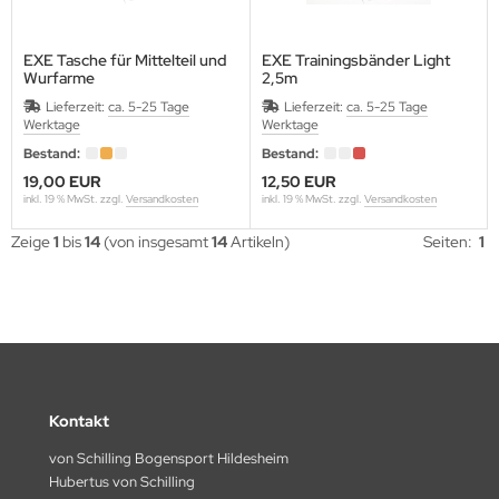
EXE Tasche für Mittelteil und
EXE Trainingsbänder Light
Wurfarme
2,5m
Lieferzeit:
ca. 5-25 Tage
Lieferzeit:
ca. 5-25 Tage
Werktage
Werktage
Bestand:
Bestand:
19,00 EUR
12,50 EUR
inkl. 19 % MwSt. zzgl.
Versandkosten
inkl. 19 % MwSt. zzgl.
Versandkosten
Zeige
1
bis
14
(von insgesamt
14
Artikeln)
Seiten:
1
Kontakt
von Schilling Bogensport Hildesheim
Hubertus von Schilling