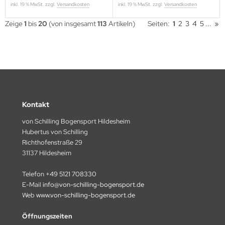
inkl. 19 % MwSt. zzgl.
Versandkosten
inkl. 19 % MwSt. zzgl.
Versandkosten
RUGLO
Zeige
1
bis
20
(von insgesamt
113
Artikeln)
Seiten:
1
2
3
4
5
...
»
UKHA
PER-ARCHERY
B
A
Kontakt
LD MOUNTAIN
von Schilling Bogensport Hildesheim
Hubertus von Schilling
Richthofenstraße 29
N&WIN
31137 Hildesheim
NS
Telefon
+49 5121 708330
E-Mail
info@von-schilling-bogensport.de
IPER
Web
www.von-schilling-bogensport.de
Öffnungszeiten