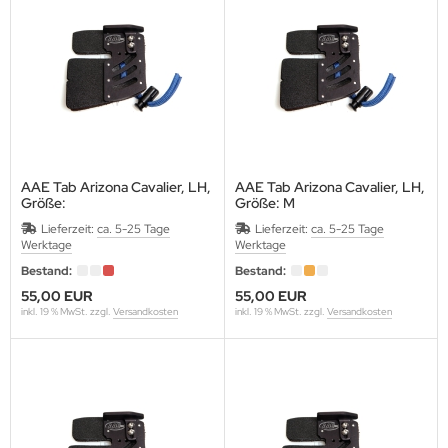
OMPY
RABBER
RAF
REENHORN
AAE Tab Arizona Cavalier, LH,
AAE Tab Arizona Cavalier, LH,
Größe:
Größe: M
ABO
Lieferzeit:
ca. 5-25 Tage
Lieferzeit:
ca. 5-25 Tage
Werktage
Werktage
AMSKEA
Bestand:
Bestand:
OYT
55,00 EUR
55,00 EUR
inkl. 19 % MwSt. zzgl.
Versandkosten
inkl. 19 % MwSt. zzgl.
Versandkosten
VD
ISER
NETIC