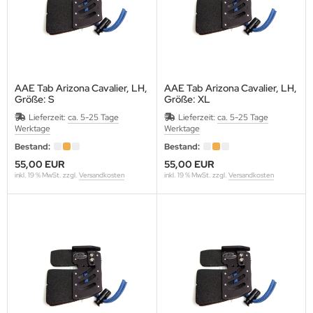
SARCHERY
ÜGER SCHIEßSCHEIBEN
IKEE
AAE Tab Arizona Cavalier, LH,
AAE Tab Arizona Cavalier, LH,
ST CHANCE ARCHERY
Größe: S
Größe: XL
Lieferzeit:
ca. 5-25 Tage
Lieferzeit:
ca. 5-25 Tage
MB SAVER
Werktage
Werktage
Bestand:
Bestand:
AGNUS
55,00 EUR
55,00 EUR
inkl. 19 % MwSt. zzgl.
Versandkosten
inkl. 19 % MwSt. zzgl.
Versandkosten
NTIS
RSTALL BOGENSPORT
ATHEWS
AXIMAL
-50 GEAR