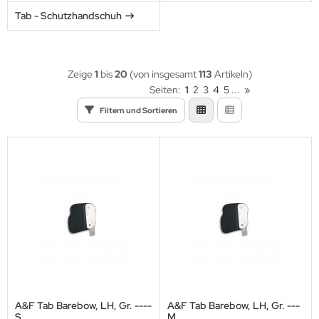
eile Spitzen
URORA
Tab - Schutzhandschuh
eilzubehör
ALON
XCEL
Zeige
1
bis
20
(von insgesamt
113
Artikeln)
Seiten:
1
2
3
4
5
...
»
LLISTOL
Filtern und Sortieren
CY
EAR
EARPAW
IER
ITER
G
A&F Tab Barebow, LH, Gr. ----
A&F Tab Barebow, LH, Gr. ---
S
M
TZENBURGER