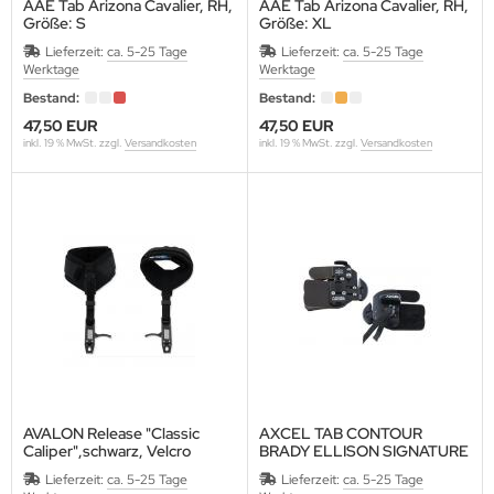
AAE Tab Arizona Cavalier, RH,
AAE Tab Arizona Cavalier, RH,
ALITY ARCHERY DESIGNS
Größe: S
Größe: XL
Lieferzeit:
ca. 5-25 Tage
Lieferzeit:
ca. 5-25 Tage
GIM
Werktage
Werktage
Bestand:
Bestand:
NEHART
47,50 EUR
47,50 EUR
inkl. 19 % MwSt. zzgl.
Versandkosten
inkl. 19 % MwSt. zzgl.
Versandkosten
OLAN
UMOLD
AUNDERS
ORPION VENOM
BASTIEN FLUTE
IBUYA
AVALON Release "Classic
AXCEL TAB CONTOUR
HREWD ARCHERY
Caliper",schwarz, Velcro
BRADY ELLISON SIGNATURE
Finger
SERIES, LH, Gr.1-S
Lieferzeit:
ca. 5-25 Tage
Lieferzeit:
ca. 5-25 Tage