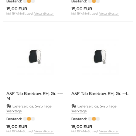
Bestand:
Bestand:
ARTEL
15,00 EUR
15,00 EUR
inkl. 19 % MwSt. zzgl.
Versandkosten
inkl. 19 % MwSt. zzgl.
Versandkosten
VALIER
LD STEEL
RE ARCHERY
ANAGE
ECUT
ASTON
A&F Tab Barebow, RH, Gr. ---
A&F Tab Barebow, RH, Gr. --L
M
LEVEN
Lieferzeit:
ca. 5-25 Tage
Lieferzeit:
ca. 5-25 Tage
Werktage
Werktage
IVANES
Bestand:
Bestand:
A ARCHERY
15,00 EUR
15,00 EUR
inkl. 19 % MwSt. zzgl.
Versandkosten
inkl. 19 % MwSt. zzgl.
Versandkosten