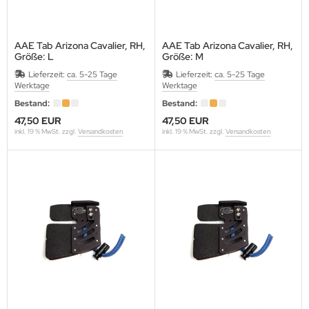
 KOREA
AAE Tab Arizona Cavalier, RH,
AAE Tab Arizona Cavalier, RH,
AP
Größe: L
Größe: M
Lieferzeit:
ca. 5-25 Tage
Lieferzeit:
ca. 5-25 Tage
EET
Werktage
Werktage
Bestand:
Bestand:
GRINI
47,50 EUR
47,50 EUR
inkl. 19 % MwSt. zzgl.
Versandkosten
inkl. 19 % MwSt. zzgl.
Versandkosten
KON
 NAME ARCHERY
K RIDGE
ENTRON
N RIDGE
E