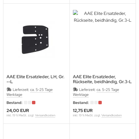
SENTIALS ARCHERY
THAFOAM-EUPEN
E
ETCHER
EX FLETCH PRODUCTS
5
AAE Elite Ersatzleder, LH, Gr.
AAE Elite Ersatzleder,
--L
Rückseite, beidhändig, Gr.3-L
BRIEL
Lieferzeit:
ca. 5-25 Tage
Lieferzeit:
ca. 5-25 Tage
Werktage
Werktage
ME FACES (Egertec)
Bestand:
Bestand:
ASPRO
24,00 EUR
12,75 EUR
inkl. 19 % MwSt. zzgl.
Versandkosten
inkl. 19 % MwSt. zzgl.
Versandkosten
LLO
LDTIP