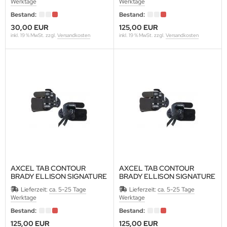
OCX
Werktage
Werktage
Bestand:
Bestand:
IGARELLI
30,00 EUR
125,00 EUR
inkl. 19 % MwSt. zzgl.
Versandkosten
inkl. 19 % MwSt. zzgl.
Versandkosten
INWING
T TARGETS
A
RE-LOC
R.U. BALL
AXCEL TAB CONTOUR
AXCEL TAB CONTOUR
OPHAT
BRADY ELLISON SIGNATURE
BRADY ELLISON SIGNATURE
SERIES, LH, Gr.2-M
SERIES, LH, Gr.3-L
Lieferzeit:
ca. 5-25 Tage
Lieferzeit:
ca. 5-25 Tage
TAL PEEP
Werktage
Werktage
Bestand:
Bestand:
OPHY RIDGE
125,00 EUR
125,00 EUR