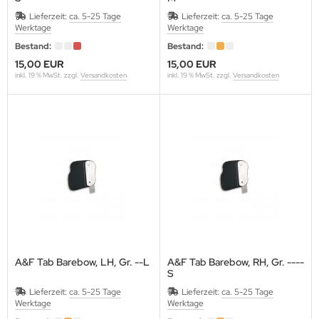
Lieferzeit:
ca. 5-25 Tage
Lieferzeit:
ca. 5-25 Tage
Werktage
Werktage
Bestand:
Bestand:
ACK EAGLE
15,00 EUR
15,00 EUR
inkl. 19 % MwSt. zzgl.
Versandkosten
inkl. 19 % MwSt. zzgl.
Versandkosten
ACK FLASH ARCHERY
ACK WIDOW
LASROHR-FRANKEN
OHNING
ONDHUS
OOSTER
A&F Tab Barebow, LH, Gr. --L
A&F Tab Barebow, RH, Gr. ----
S
ROWNELL
Lieferzeit:
ca. 5-25 Tage
Lieferzeit:
ca. 5-25 Tage
Werktage
Werktage
CK TRAIL