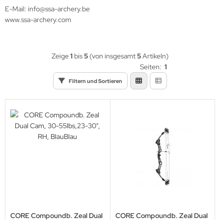
eile Spitzen
E-Mail: info@ssa-archery.be
www.ssa-archery.com
eilzubehör
Zeige
1
bis
5
(von insgesamt
5
Artikeln)
Seiten:
1
Filtern und Sortieren
CORE Compoundb. Zeal Dual
CORE Compoundb. Zeal Dual