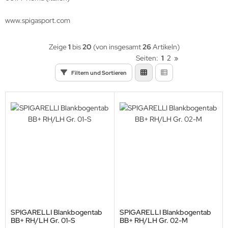
eile Spitzen
www.spigasport.com
eilzubehör
Zeige
1
bis
20
(von insgesamt
26
Artikeln)
Seiten:
1
2
»
Filtern und Sortieren
SPIGARELLI Blankbogentab
SPIGARELLI Blankbogentab
BB+ RH/LH Gr. 01-S
BB+ RH/LH Gr. 02-M