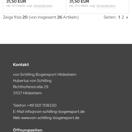
31,50 EUR
31,50 EUR
inkl. 19 % MwSt. zzgl.
Versandkosten
inkl. 19 % MwSt. zzgl.
Versandkosten
Zeige
1
bis
20
(von insgesamt
26
Artikeln)
Seiten:
1
2
»
Kontakt
von Schilling Bogensport Hildesheim
Hubertus von Schilling
Richthofenstraße 29
31137 Hildesheim
Telefon
+49 5121 708330
E-Mail
info@von-schilling-bogensport.de
Web
www.von-schilling-bogensport.de
Öffnungszeiten