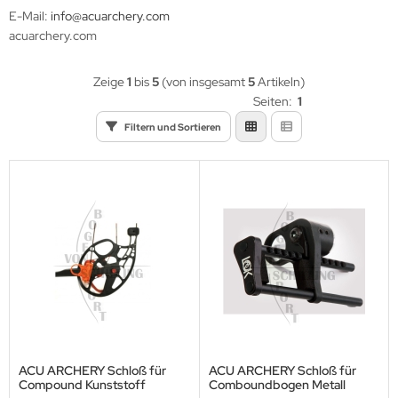
eile Spitzen
E-Mail:
info@acuarchery.com
acuarchery.com
eilzubehör
Zeige
1
bis
5
(von insgesamt
5
Artikeln)
Seiten:
1
Filtern und Sortieren
ACU ARCHERY Schloß für
ACU ARCHERY Schloß für
Compound Kunststoff
Comboundbogen Metall