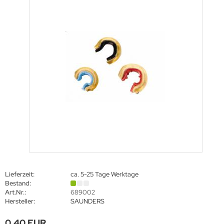
eile Spitzen
URORA
eilzubehör
ALON
XCEL
LLISTOL
CY
EAR
EARPAW
IER
Lieferzeit:
ca. 5-25 Tage Werktage
ITER
Bestand:
Art.Nr.:
689002
Hersteller:
SAUNDERS
G
0,40 EUR
TZENBURGER