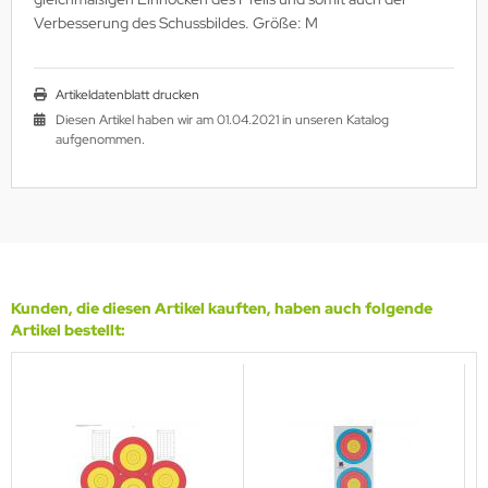
Verbesserung des Schussbildes. Größe: M
ARTEL
VALIER
Artikeldatenblatt drucken
LD STEEL
Diesen Artikel haben wir am 01.04.2021 in unseren Katalog
aufgenommen.
RE ARCHERY
ANAGE
ECUT
ASTON
Kunden, die diesen Artikel kauften, haben auch folgende
Artikel bestellt:
LEVEN
IVANES
A ARCHERY