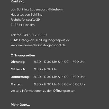
Kontakt
SARCHERY
von Schilling Bogensport Hildesheim
ÜGER SCHIEßSCHEIBEN
Hubertus von Schilling
Richthofenstraße 29
IKEE
31137 Hildesheim
ST CHANCE ARCHERY
Telefon
+49 5121 708330
E-Mail
info@von-schilling-bogensport.de
MB SAVER
Web
www.von-schilling-bogensport.de
Öffnungszeiten
AGNUS
Dienstag:
9.30 - 12.30 Uhr & 14.00 - 17.00 Uhr
NTIS
Mittwoch:
9.30 - 12.30 Uhr
RSTALL BOGENSPORT
Donnerstag:
9.30 - 12.30 Uhr & 14.00 - 17.00 Uhr
Freitag:
9.30 - 12.30 Uhr & 13.00 - 16.00 Uhr
ATHEWS
Weitere Informationen zu den
Öffnungszeiten
AXIMAL
Mehr über...
-50 GEAR