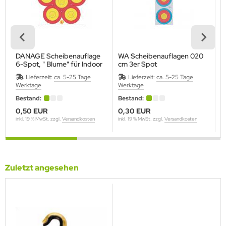
SENTIALS ARCHERY
THAFOAM-EUPEN
E
DANAGE Scheibenauflage
WA Scheibenauflagen 020
S
6-Spot, " Blume" für Indoor
cm 3er Spot
K
ETCHER
M
Lieferzeit:
ca. 5-25 Tage
Lieferzeit:
ca. 5-25 Tage
Werktage
Werktage
W
EX FLETCH PRODUCTS
Bestand:
Bestand:
B
0,50 EUR
0,30 EUR
0
5
inkl. 19 % MwSt. zzgl.
Versandkosten
inkl. 19 % MwSt. zzgl.
Versandkosten
in
BRIEL
ME FACES (Egertec)
Zuletzt angesehen
ASPRO
LLO
LDTIP