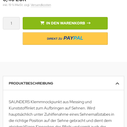
inkl. 19 % MwSt. zzgl.
Versandkosten
IN DEN WARENKORB
ACK EAGLE
ACK FLASH ARCHERY
PAY
PAL
DIREKT ZU
ACK WIDOW
LASROHR-FRANKEN
OHNING
PRODUKTBESCHREIBUNG
ONDHUS
OOSTER
SAUNDERS Klemmnockpunkt aus Messing und
Kunststoffinlet zum Aufbringen auf Sehnen. Wird
ROWNELL
hauptsächlich unter Zuhilfenahme eines Sehnemaßstabes in
die richtige Position auf der Sehne gebracht und dient dem
CK TRAIL
gleichmäßigen Einnocken des Pfeils und somit auch der