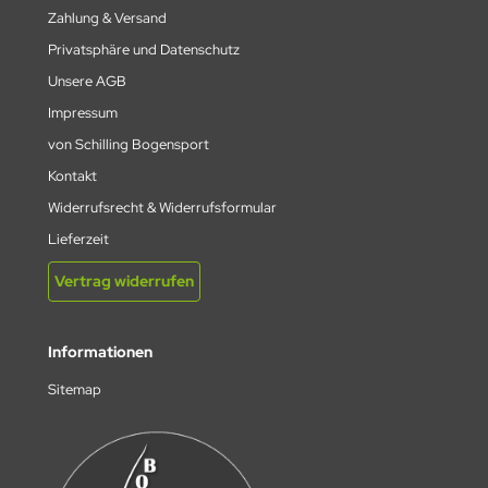
Zahlung & Versand
 KOREA
Privatsphäre und Datenschutz
Unsere AGB
AP
Impressum
EET
von Schilling Bogensport
Kontakt
GRINI
Widerrufsrecht & Widerrufsformular
KON
Lieferzeit
 NAME ARCHERY
Vertrag widerrufen
K RIDGE
Informationen
ENTRON
Sitemap
N RIDGE
E