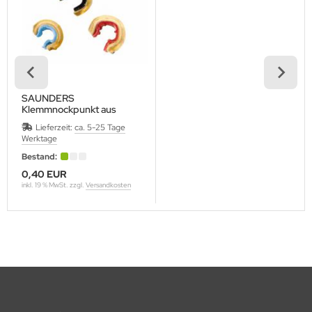
OMPY
RABBER
RAF
SAUNDERS
Klemmnockpunkt aus
REENHORN
Messing schwarz, einzeln
Lieferzeit:
ca. 5-25 Tage
Werktage
ABO
Bestand:
AMSKEA
0,40 EUR
inkl. 19 % MwSt. zzgl.
Versandkosten
OYT
VD
ISER
NETIC